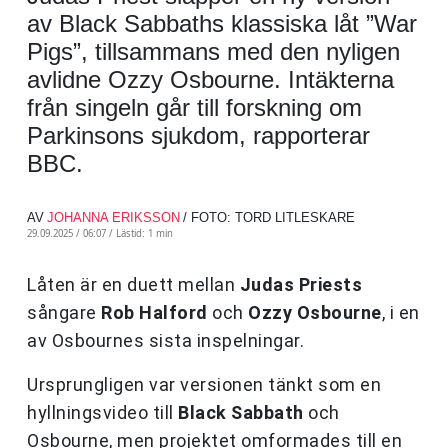
av Black Sabbaths klassiska låt ”War
Pigs”, tillsammans med den nyligen
avlidne Ozzy Osbourne. Intäkterna
från singeln går till forskning om
Parkinsons sjukdom, rapporterar
BBC.
AV
JOHANNA ERIKSSON
/ FOTO: TORD LITLESKARE
29.09.2025 / 06:07 /
Lästid: 1 min
Låten är en duett mellan
Judas Priests
sångare
Rob Halford
och
Ozzy Osbourne
, i en
av Osbournes sista inspelningar.
Ursprungligen var versionen tänkt som en
hyllningsvideo till
Black Sabbath
och
Osbourne, men projektet omformades till en