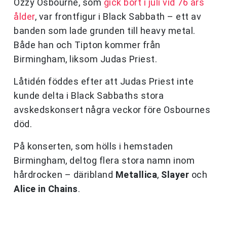
Ozzy Osbourne, som
gick bort i juli vid 76 års
ålder
, var frontfigur i Black Sabbath – ett av
banden som lade grunden till heavy metal.
Både han och Tipton kommer från
Birmingham, liksom Judas Priest.
Låtidén föddes efter att Judas Priest inte
kunde delta i Black Sabbaths stora
avskedskonsert några veckor före Osbournes
död.
På konserten, som hölls i hemstaden
Birmingham, deltog flera stora namn inom
hårdrocken – däribland
Metallica
,
Slayer
och
Alice in Chains
.