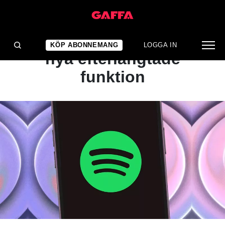
NYHET
Så aktiverar du Spotifys
KÖP ABONNEMANG
LOGGA IN
nya efterlängtade
funktion