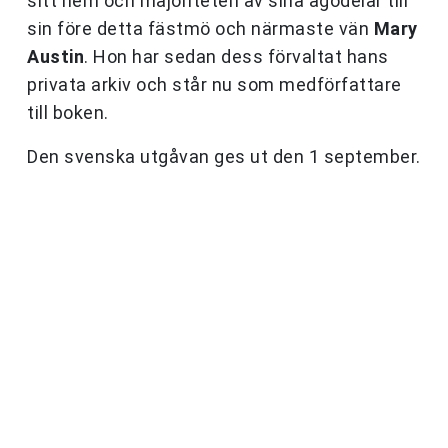
sitt hem och majoriteten av sina ägodelar till
sin före detta fästmö och närmaste vän
Mary
Austin
. Hon har sedan dess förvaltat hans
privata arkiv och står nu som medförfattare
till boken.
Den svenska utgåvan ges ut den 1 september.