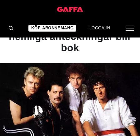
NYHET
Freddie Mercurys
KÖP ABONNEMANG
LOGGA IN
hemliga anteckningar blir
bok