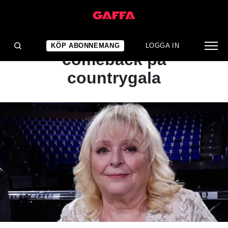
NYHET
Kikki Danielsson gör
KÖP ABONNEMANG
LOGGA IN
comeback på
countrygala