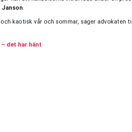
a Janson
.
nt och kaotisk vår och sommar, säger advokaten til
– det har hänt