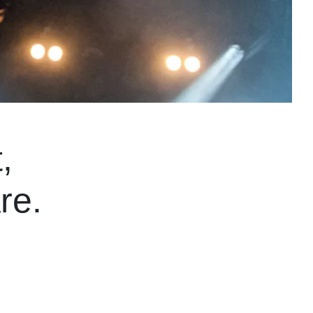
,
re.