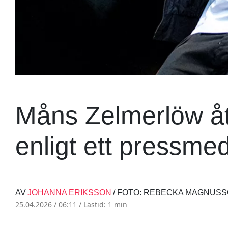
Måns Zelmerlöw åta
enligt ett pressme
AV
JOHANNA ERIKSSON
/ FOTO: REBECKA MAGNUS
25.04.2026 / 06:11 /
Lästid: 1 min