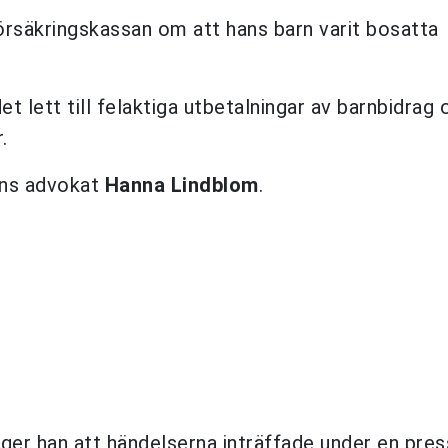
Försäkringskassan om att hans barn varit bosatta
et lett till felaktiga utbetalningar av barnbidrag 
.
tens advokat
Hanna Lindblom
.
ppger han att händelserna inträffade under en pre