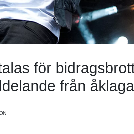
las för bidragsbrott
ddelande från åklaga
SON