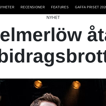
NYHETER
RECENSIONER
FEATURES
GAFFA PRISET 202
NYHET
elmerlöw åta
bidragsbrot