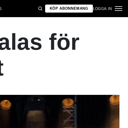
KÖP ABONNEMANG
6
LOGGA IN
las för
t