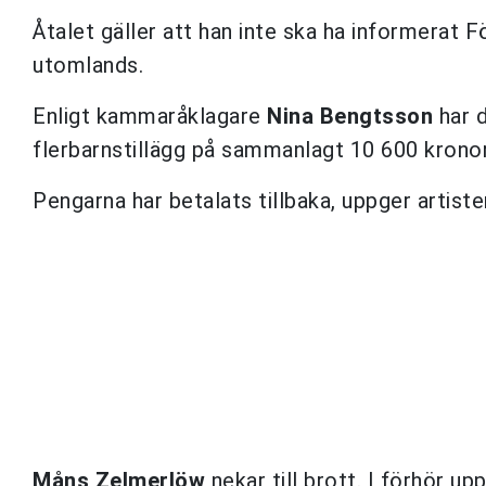
Åtalet gäller att han inte ska ha informerat 
utomlands.
Enligt kammaråklagare
Nina Bengtsson
har d
flerbarnstillägg på sammanlagt 10 600 kronor
Pengarna har betalats tillbaka, uppger artis
Måns Zelmerlöw
nekar till brott. I förhör u