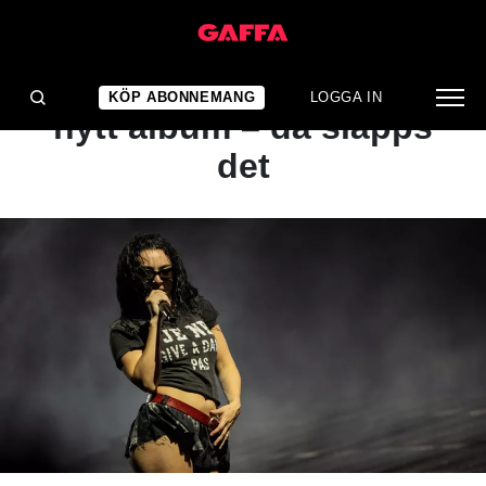
NYHET
Charli XCX presenterar
KÖP ABONNEMANG
LOGGA IN
nytt album – då släpps
det