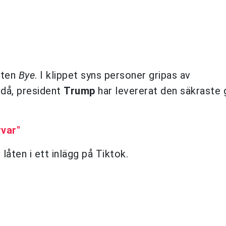
åten
Bye
. I klippet syns personer gripas av
 då, president
Trump
har levererat den säkraste 
rvar"
åten i ett inlägg på Tiktok.