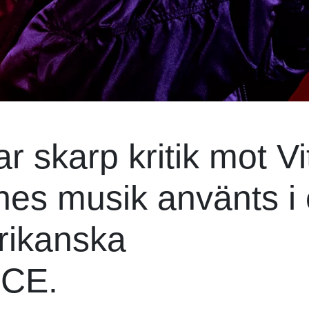
r skarp kritik mot Vi
nnes musik använts i
rikanska
ICE.