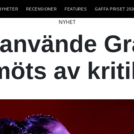
NYHETER
RECENSIONER
FEATURES
GAFFA PRISET 202
NYHET
 använde Gr
möts av kriti