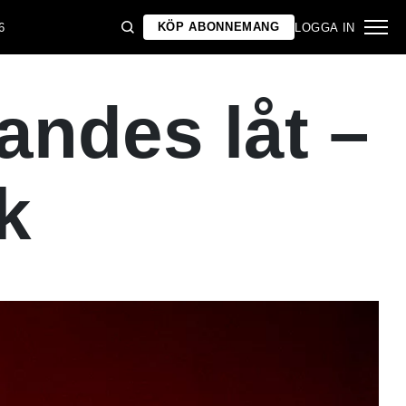
KÖP ABONNEMANG
6
LOGGA IN
andes låt –
k