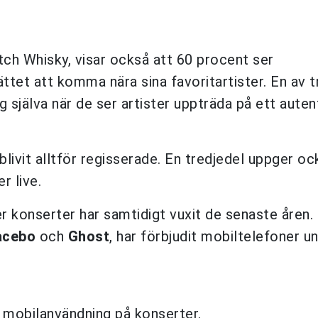
ch Whisky, visar också att 60 procent ser
tet att komma nära sina favoritartister. En av t
 själva när de ser artister uppträda på ett auten
livit alltför regisserade. En tredjedel uppger oc
r live.
konserter har samtidigt vuxit de senaste åren. 
acebo
och
Ghost
, har förbjudit mobiltelefoner u
 mobilanvändning på konserter.