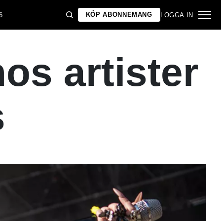
KÖP ABONNEMANG
6
LOGGA IN
hos artister
s