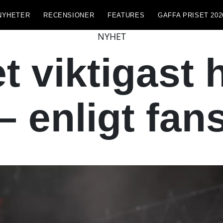
NYHETER
RECENSIONER
FEATURES
GAFFA PRISET 202
NYHET
t viktigast 
– enligt fan