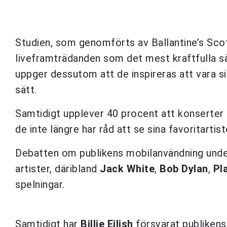
Studien, som genomförts av Ballantine’s Scot
liveframträdanden som det mest kraftfulla sät
uppger dessutom att de inspireras att vara sig
sätt.
Samtidigt upplever 40 procent att konserter b
de inte längre har råd att se sina favoritartiste
Debatten om publikens mobilanvändning under 
artister, däribland
Jack White
,
Bob Dylan
,
Pl
spelningar.
Samtidigt har
Billie Eilish
försvarat publikens