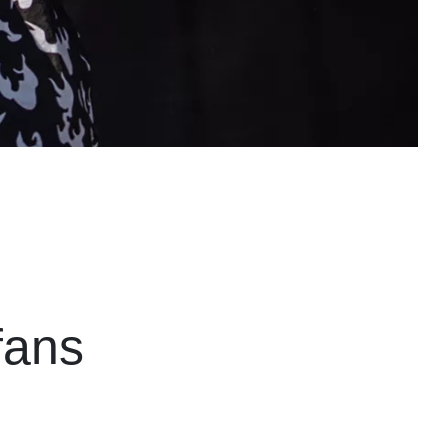
n
fans