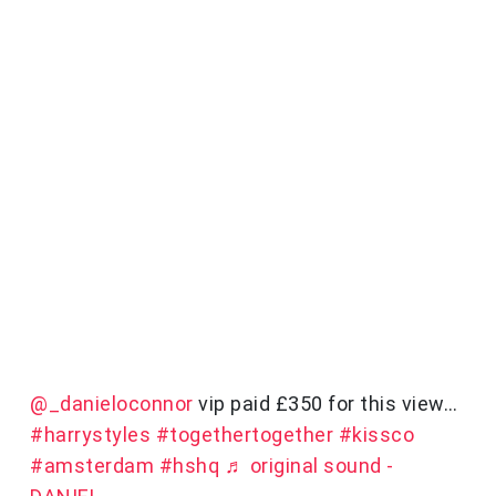
@_danieloconnor
vip paid £350 for this view…
#harrystyles
#togethertogether
#kissco
#amsterdam
#hshq
♬ original sound -