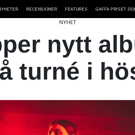
NYHETER
RECENSIONER
FEATURES
GAFFA PRISET 202
NYHET
pper nytt al
å turné i hö