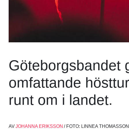
Göteborgsbandet g
omfattande hösttu
runt om i landet.
AV
JOHANNA ERIKSSON
/ FOTO: LINNEA THOMASSON