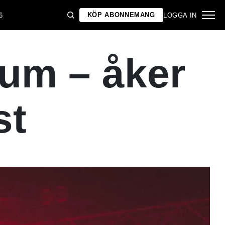
KÖP ABONNEMANG
6
LOGGA IN
bum – åker
st