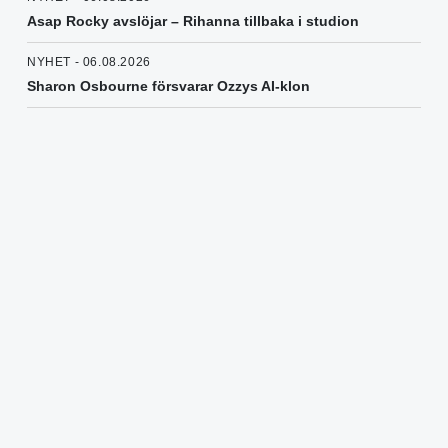
Asap Rocky avslöjar – Rihanna tillbaka i studion
NYHET - 06.08.2026
Sharon Osbourne försvarar Ozzys AI-klon