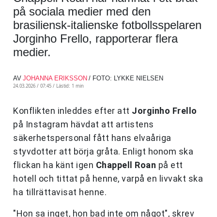
på sociala medier med den
brasiliensk-italienske fotbollsspelaren
Jorginho Frello, rapporterar flera
medier.
AV
JOHANNA ERIKSSON
/ FOTO: LYKKE NIELSEN
24.03.2026 / 07:45 /
Lästid: 1 min
Konflikten inleddes efter att
Jorginho Frello
på Instagram hävdat att artistens
säkerhetspersonal fått hans elvaåriga
styvdotter att börja gråta. Enligt honom ska
flickan ha känt igen
Chappell Roan
på ett
hotell och tittat på henne, varpå en livvakt ska
ha tillrättavisat henne.
"Hon sa inget, hon bad inte om något", skrev