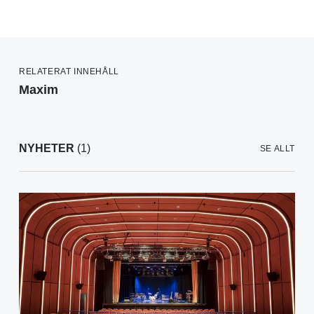
RELATERAT INNEHÅLL
Maxim
NYHETER
(1)
SE ALLT