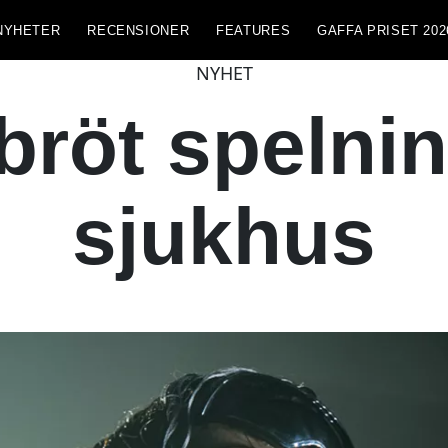
NYHETER
RECENSIONER
FEATURES
GAFFA PRISET 202
NYHET
röt spelning
sjukhus