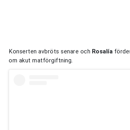
Konserten avbröts senare och
Rosalía
fördes
om akut matförgiftning.