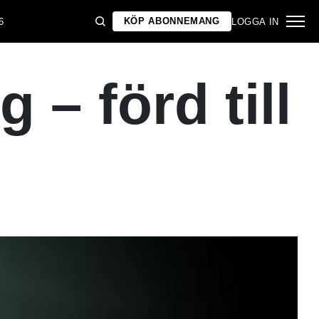
KÖP ABONNEMANG
6
LOGGA IN
 – förd till