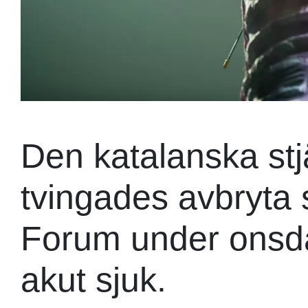
Den katalanska st
tvingades avbryta 
Forum under onsdag
akut sjuk.