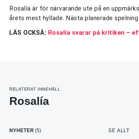
Rosalía är för närvarande ute på en uppmär
årets mest hyllade. Nästa planerade spelning
LÄS OCKSÅ:
Rosalía svarar på kritiken – e
RELATERAT INNEHÅLL
Rosalía
NYHETER
(5)
SE ALLT