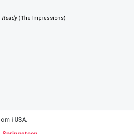
t Ready
(The Impressions)
 om i USA.
h Springsteen