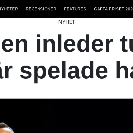
NYHETER
RECENSIONER
FEATURES
GAFFA PRISET 202
NYHET
en inleder t
r spelade 