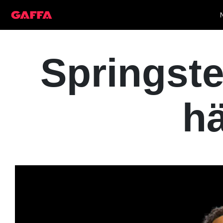
Springste
hä