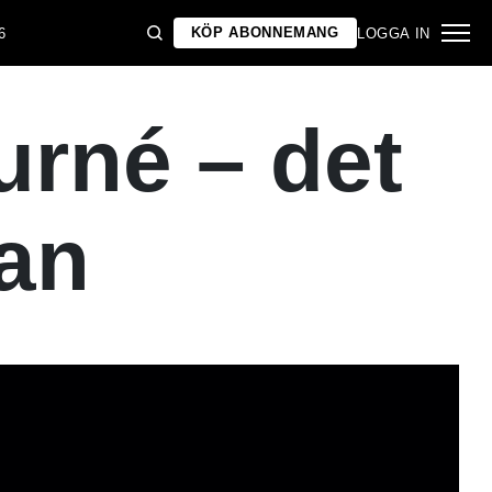
KÖP ABONNEMANG
6
LOGGA IN
urné – det
han