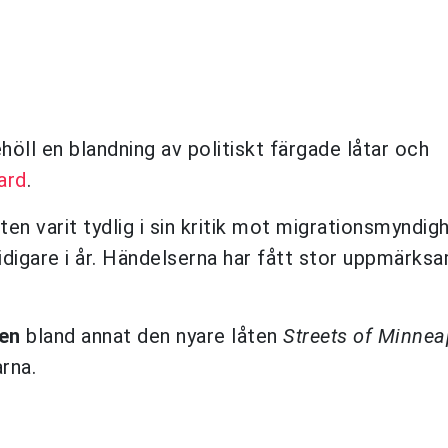
öll en blandning av politiskt färgade låtar och
ard
.
en varit tydlig i sin kritik mot migrationsmyndig
tidigare i år. Händelserna har fått stor uppmärks
en
bland annat den nyare låten
Streets of Minnea
rna.