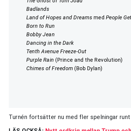
The Ghost of Tom Joad
Badlands
Land of Hopes and Dreams
med
People Ge
Born to Run
Bobby Jean
Dancing in the Dark
Tenth Avenue Freeze-Out
Purple Rain
(Prince and the Revolution)
Chimes of Freedom
(Bob Dylan)
Turnén fortsätter nu med fler spelningar runt
LÄS OCKSÅ:
Nytt ordkrig mellan Trump oc