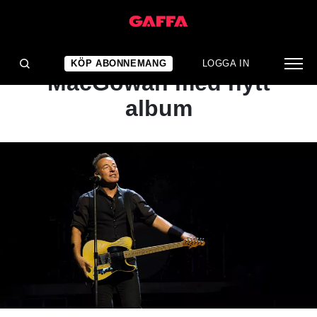
NYHET
Stjärnorna hyllar
KÖP ABONNEMANG
LOGGA IN
MacGowan med nytt
album