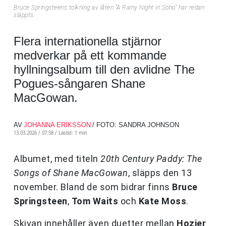
Bruce Springsteens tolkning av låten "A Rainy Night in Soho" har redan
släppts.
Flera internationella stjärnor
medverkar på ett kommande
hyllningsalbum till den avlidne The
Pogues-sångaren Shane
MacGowan.
AV
JOHANNA ERIKSSON
/ FOTO: SANDRA JOHNSON
13.03.2026 / 07:58 /
Lästid: 1 min
Albumet, med titeln
20th Century Paddy: The
Songs of Shane MacGowan
, släpps den 13
november. Bland de som bidrar finns
Bruce
Springsteen
,
Tom Waits
och
Kate Moss
.
Skivan innehåller även duetter mellan
Hozier