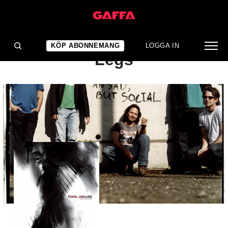
ALBUMRECENSION
Pearl Jam: Live on Ten
KÖP ABONNEMANG
LOGGA IN
Legs