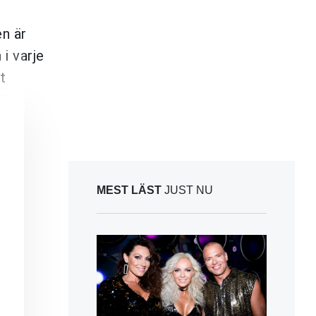
en är
i varje
t
MEST LÄST
JUST NU