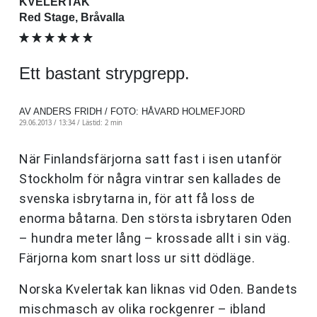
KVELERTAK
Red Stage, Bråvalla
Ett bastant strypgrepp.
AV ANDERS FRIDH / FOTO: HÅVARD HOLMEFJORD
29.06.2013 / 13:34 /
Lästid: 2 min
När Finlandsfärjorna satt fast i isen utanför
Stockholm för några vintrar sen kallades de
svenska isbrytarna in, för att få loss de
enorma båtarna. Den största isbrytaren Oden
– hundra meter lång – krossade allt i sin väg.
Färjorna kom snart loss ur sitt dödläge.
Norska Kvelertak kan liknas vid Oden. Bandets
mischmasch av olika rockgenrer – ibland