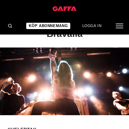
KONSERTRECENSION
Kvelertak: Red Stage,
KÖP ABONNEMANG
LOGGA IN
Bråvalla