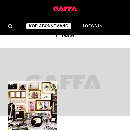
ALBUMRECENSION
Scraps of Tape: Resident
KÖP ABONNEMANG
LOGGA IN
Flux