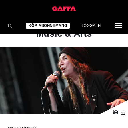
1
/ 11
KONSERTRECENSION
Patti Smith: Stockholm
KÖP ABONNEMANG
LOGGA IN
Music & Arts
11