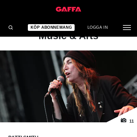
1
/ 11
KONSERTRECENSION
Patti Smith: Stockholm
KÖP ABONNEMANG
LOGGA IN
Music & Arts
11