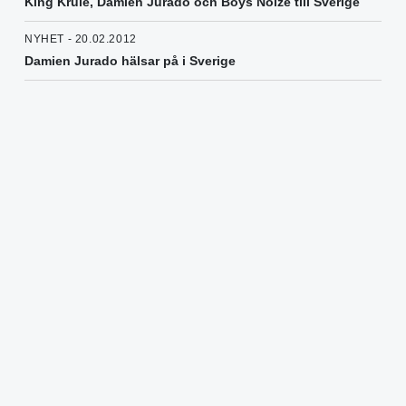
King Krule, Damien Jurado och Boys Noize till Sverige
NYHET - 20.02.2012
Damien Jurado hälsar på i Sverige