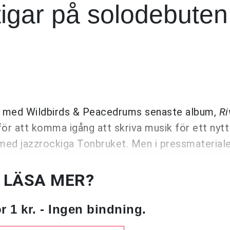
igar på solodebuten
nd med Wildbirds & Peacedrums senaste album,
Ri
för att komma igång att skriva musik för ett nytt
med jazzrockiga Tonbruket. Men i pressmaterial
U LÄSA MER?
 1 kr. - Ingen bindning.