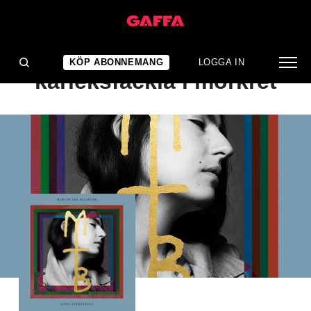
ALBUMRECENSION
En stärkande
KÖP ABONNEMANG
LOGGA IN
kärleksfackla i mörkret