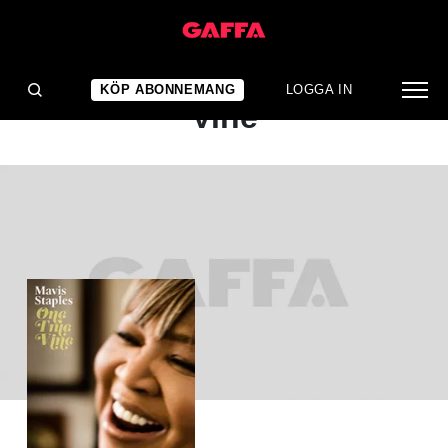
ALBUMRECENSION
Mavis Staples: One True
KÖP ABONNEMANG
LOGGA IN
Vine