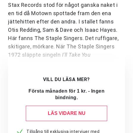
Stax Records stod för något ganska naket i
en tid då Motown spottade fram den ena
jättehitten efter den andra. I stallet fanns
Otis Redding, Sam & Dave och Isaac Hayes.
Här fanns The Staple Singers. Det ruffigare,
skitigare, mörkare. När The Staple Singers
1972 släppte singeln
I'll Take You
VILL DU LÄSA MER?
Första månaden för 1 kr. - Ingen
bindning.
LÄS VIDARE NU
Tillgång till exklusiva intervjuer med