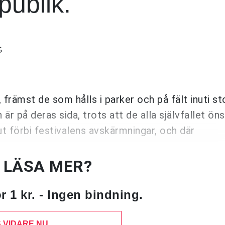
publik.
G
främst de som hålls i parker och på fält inuti st
är på deras sida, trots att de alla självfallet öns
ut förbi festivalens avskärmningar, och där
U LÄSA MER?
 1 kr. - Ingen bindning.
 VIDARE NU