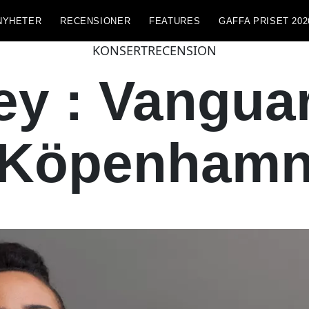
NYHETER
RECENSIONER
FEATURES
GAFFA PRISET 202
KONSERTRECENSION
y : Vanguar
Köpenham