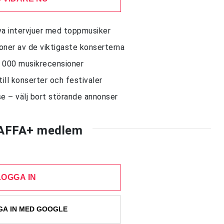
siva intervjuer med toppmusiker
sioner av de viktigaste konserterna
10 000 musikrecensioner
till konserter och festivaler
e – välj bort störande annonser
AFFA+ medlem
LOGGA IN
A IN MED GOOGLE