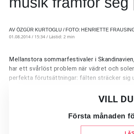
musik framför seg 
AV ÖZGÜR KURTOGLU / FOTO: HENRIETTE FRAUSIN
01.08.2014 / 15:34 /
Lästid: 2 min
Mellanstora sommarfestivaler i Skandinavien, 
har ett svårlöst problem när vädret och solen 
perfekta förutsättningar: fälten sträcker sig 
VILL D
Första månaden för
LÄS