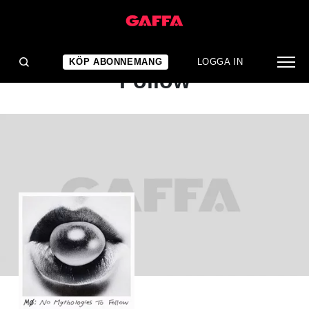
ALBUMRECENSION
MØ: No Mythologies To
KÖP ABONNEMANG
LOGGA IN
Follow