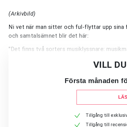
(Arkivbild)
Ni vet när man sitter och ful-flyttar upp sina 
och samtalsämnet blir det här:
"
Det finns två sorters musiklyssnare: musikm
VILL D
Första månaden för
LÄS
Tillgång till exklu
Tillgång till recen