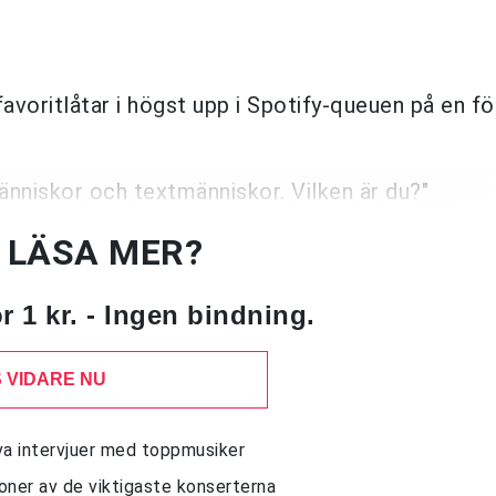
favoritlåtar i högst upp i Spotify
-
queuen på en fö
änniskor och textmänniskor. Vilken är du?"
U LÄSA MER?
 1 kr. - Ingen bindning.
 VIDARE NU
siva intervjuer med toppmusiker
sioner av de viktigaste konserterna