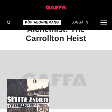
ALBUMRECENSION
Curren$y & The
KÖP ABONNEMANG
LOGGA IN
Alchemist: The
Carrollton Heist