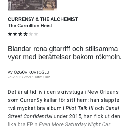
CURREN$Y & THE ALCHEMIST
The Carrollton Heist
Blandar rena gitarriff och stillsamma
vyer med berättelser bakom rökmoln.
AV ÖZGÜR KURTOĞLU
22.02.2016 / 23:29 /
Lästid: 1 min
Det är alltid liv i den skrivstuga i New Orleans
som Curren$y kallar för sitt hem: han släppte
två mycket bra album i
Pilot Talk III
och
Canal
Street Confidential
under 2015, han fick ut den
lika bra EP:n
Even More Saturday Night Car