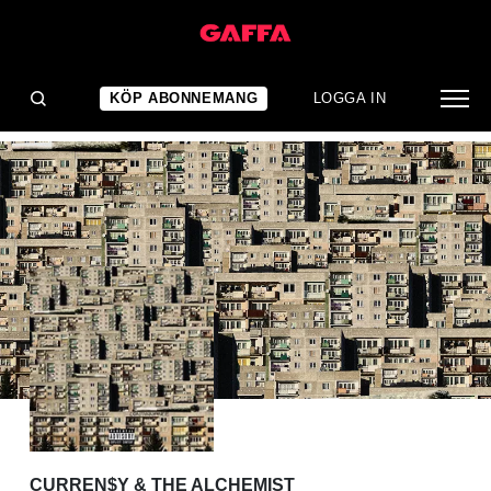
ALBUMRECENSION
Len rap med lenare beats
KÖP ABONNEMANG
LOGGA IN
CURREN$Y & THE ALCHEMIST