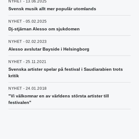
NYHET - 13.06.2025
Svensk musik allt mer populär utomlands
NYHET - 05.02.2025
Dj-stjärnan Alesso om sjukdomen
NYHET - 02.02.2023
Alesso avslutar Bayside i Helsingborg
NYHET - 25.11.2021
Svenska artister spelar på festival i Saudiarabien trots
kritik
NYHET - 24.01.2018
"Vi välkomnar en av världens största artister till
festivalen"