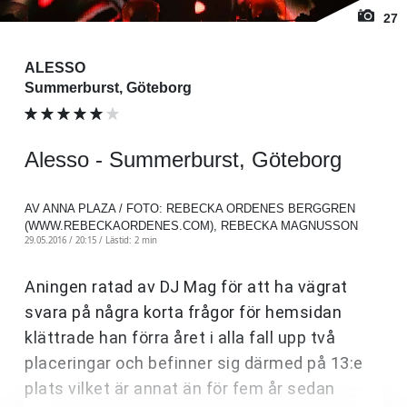
27
ALESSO
Summerburst, Göteborg
Alesso - Summerburst, Göteborg
AV ANNA PLAZA / FOTO: REBECKA ORDENES BERGGREN
(WWW.REBECKAORDENES.COM), REBECKA MAGNUSSON
29.05.2016 / 20:15 /
Lästid: 2 min
Aningen ratad av DJ Mag för att ha vägrat
svara på några korta frågor för hemsidan
klättrade han förra året i alla fall upp två
placeringar och befinner sig därmed på 13:e
plats vilket är annat än för fem år sedan