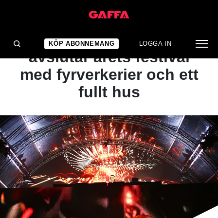
1
/ 27
KONSERTRECENSION
Sveriges unga hero
KÖP ABONNEMANG
LOGGA IN
avslutar årets festival
med fyrverkerier och ett
fullt hus