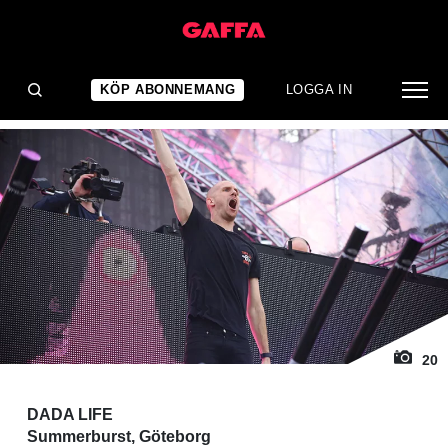
1
/ 20
KONSERTRECENSION
Ullevi goes bananas
KÖP ABONNEMANG
LOGGA IN
20
DADA LIFE
Summerburst, Göteborg