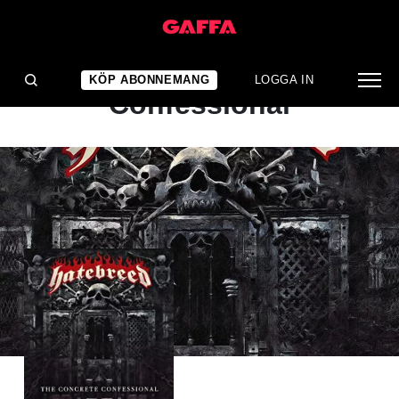
ALBUMRECENSION
Hatebreed - The Concrete
KÖP ABONNEMANG
LOGGA IN
Confessional