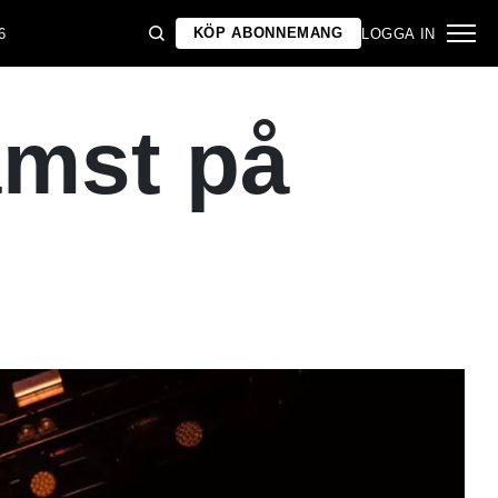
KÖP ABONNEMANG
6
LOGGA IN
ämst på