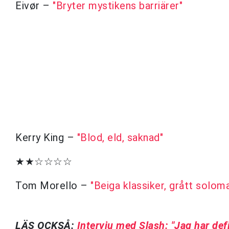
Eivør –
"Bryter mystikens barriärer"
Kerry King –
"Blod, eld, saknad"
★★☆☆☆☆
Tom Morello –
"Beiga klassiker, grått soloma
LÄS OCKSÅ:
Intervju med
Slash: "Jag har def