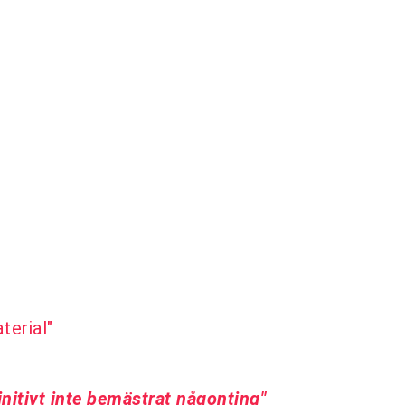
terial"
initivt inte bemästrat någonting"