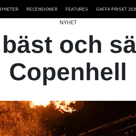
NYHETER
RECENSIONER
FEATURES
GAFFA PRISET 202
NYHET
 bäst och s
Copenhell