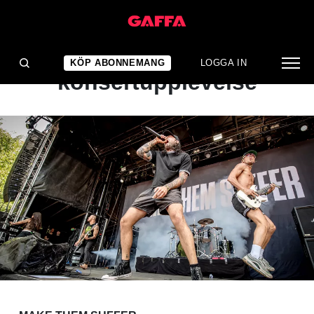
KONSERTRECENSION
En förlösande
KÖP ABONNEMANG
LOGGA IN
konsertupplevelse