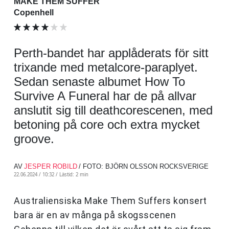
MAKE THEM SUFFER
Copenhell
Perth-bandet har applåderats för sitt
trixande med metalcore-paraplyet.
Sedan senaste albumet How To
Survive A Funeral har de på allvar
anslutit sig till deathcorescenen, med
betoning på core och extra mycket
groove.
AV
JESPER ROBILD
/ FOTO: BJÖRN OLSSON ROCKSVERIGE
22.06.2024 / 10:32 /
Lästid: 2 min
Australiensiska Make Them Suffers konsert
bara är en av många på skogsscenen