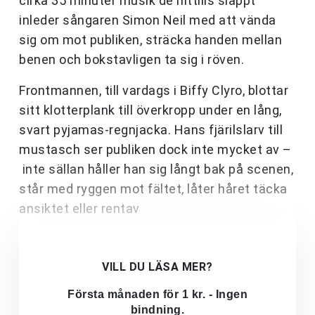
cirka 35 minuter musik de hittills släppt
inleder sångaren Simon Neil med att vända
sig om mot publiken, sträcka handen mellan
benen och bokstavligen ta sig i röven.
Frontmannen, till vardags i Biffy Clyro, blottar
sitt klotterplank till överkropp under en lång,
svart pyjamas-regnjacka. Hans fjärilslarv till
mustasch ser publiken dock inte mycket av –
inte sällan håller han sig långt bak på scenen,
står med ryggen mot fältet, låter håret täcka
ansiktet eller rentav
VILL DU LÄSA MER?
Första månaden för 1 kr. - Ingen
bindning.