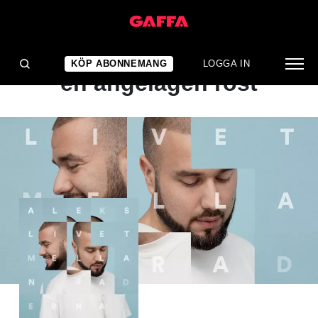
ALBUMRECENSION
Visdom i vardagen från
KÖP ABONNEMANG
LOGGA IN
en angelägen röst