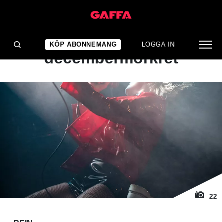
1
/ 22
KONSERTRECENSION
Sliter isär
KÖP ABONNEMANG
LOGGA IN
decembermörkret
22