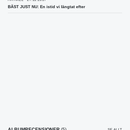
BÄST JUST NU: En istid vi längtat efter
ALBUMRECENSIONER
(5)
SE ALLT