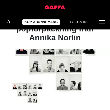
ALBUMRECENSION
Ingen lättillgänglig
KÖP ABONNEMANG
LOGGA IN
popförpackning från
Annika Norlin