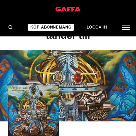
ALBUMRECENSION
Samspelt Sepultura
KÖP ABONNEMANG
LOGGA IN
tänder till