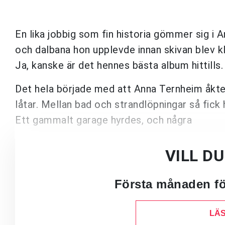
En lika jobbig som fin historia gömmer sig i 
och dalbana hon upplevde innan skivan blev kla
Ja, kanske är det hennes bästa album hittills.
Det hela började med att Anna Ternheim åkte til
låtar. Mellan bad och strandlöpningar så fick
Ett gammalt garage hyrdes, och några
VILL D
Första månaden för
LÄS