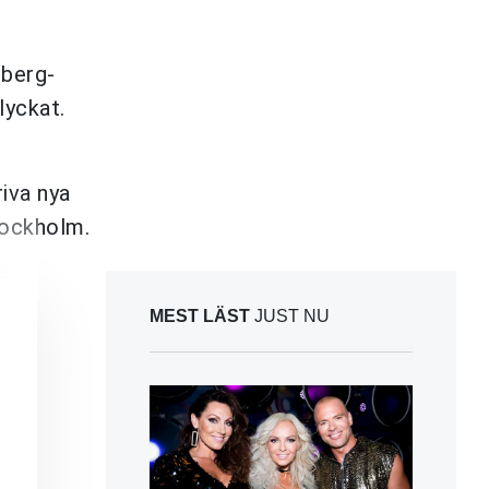
 berg-
lyckat.
riva nya
tockholm.
MEST LÄST
JUST NU