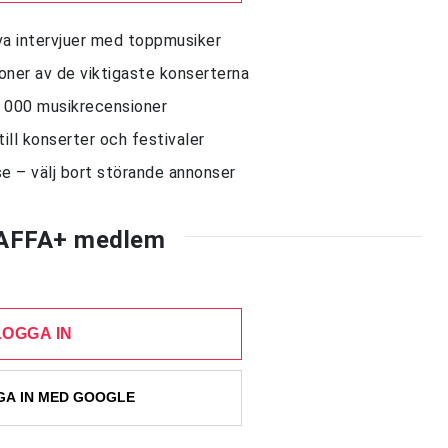
siva intervjuer med toppmusiker
sioner av de viktigaste konserterna
10 000 musikrecensioner
till konserter och festivaler
e – välj bort störande annonser
AFFA+ medlem
LOGGA IN
A IN MED GOOGLE