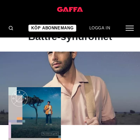
ALBUMRECENSION
Ett klart fall av Så Mycket
KÖP ABONNEMANG
LOGGA IN
Bättre-syndromet