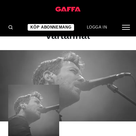
ALBUMRECENSION
Mediokert och briljant om
KÖP ABONNEMANG
LOGGA IN
vartannat