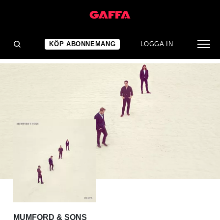
ALBUMRECENSION
En utdragen snoozefest
KÖP ABONNEMANG
LOGGA IN
MUMFORD & SONS