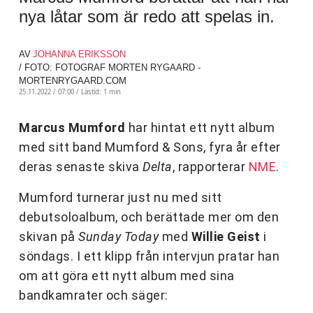
nya låtar som är redo att spelas in.
AV
JOHANNA ERIKSSON
/ FOTO: FOTOGRAF MORTEN RYGAARD -
MORTENRYGAARD.COM
25.11.2022 / 07:00 /
Lästid: 1 min
Marcus Mumford
har hintat ett nytt album
med sitt band Mumford & Sons, fyra år efter
deras senaste skiva
Delta
, rapporterar
NME
.
Mumford turnerar just nu med sitt
debutsoloalbum, och berättade mer om den
skivan på
Sunday Today
med
Willie Geist
i
söndags. I ett klipp från intervjun pratar han
om att göra ett nytt album med sina
bandkamrater och säger: