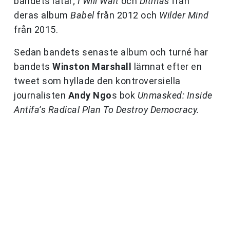
bandets låtar;
I Will Wait
och
Ditmas
från
deras album
Babel
från 2012 och
Wilder Mind
från 2015.
Sedan bandets senaste album och turné har
bandets
Winston Marshall
lämnat efter en
tweet som hyllade den kontroversiella
journalisten
Andy Ngo
s bok
Unmasked: Inside
Antifa’s Radical Plan To Destroy Democracy.