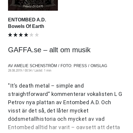
ENTOMBED A.D.
Bowels Of Earth
GAFFA.se – allt om musik
AV AMELIE SCHENSTRÖM / FOTO: PRESS / OMSLAG
28.08.2019 / 00:54 /
Lästid: 1 min
"It’s death metal – simple and
straightforward” kommenterar vokalisten L G
Petrov nya plattan av Entombed A.D. Och
visst är det så, det låter mycket
dödsmetallhistoria och mycket av vad
Entombed alltid har varit – oavsett att detta