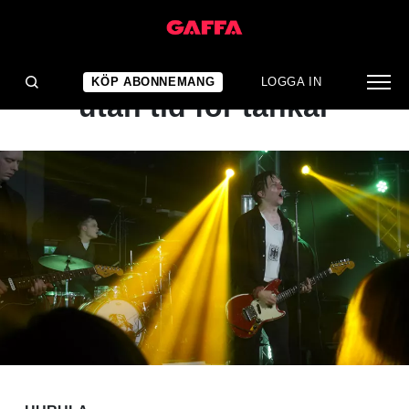
KONSERTRECENSION
En ursinnig urladdning
KÖP ABONNEMANG
LOGGA IN
utan tid för tankar