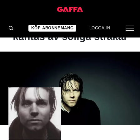
ALBUMRECENSION
Vägen till försoning
KÖP ABONNEMANG
LOGGA IN
kantas av soliga stråkar