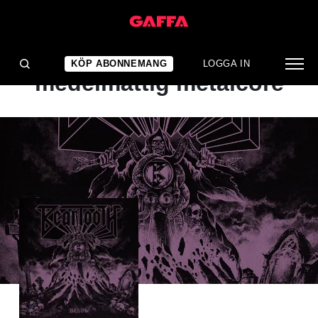
ALBUMRECENSION
Flitig frontman,
KÖP ABONNEMANG
LOGGA IN
medelmåttig metalcore