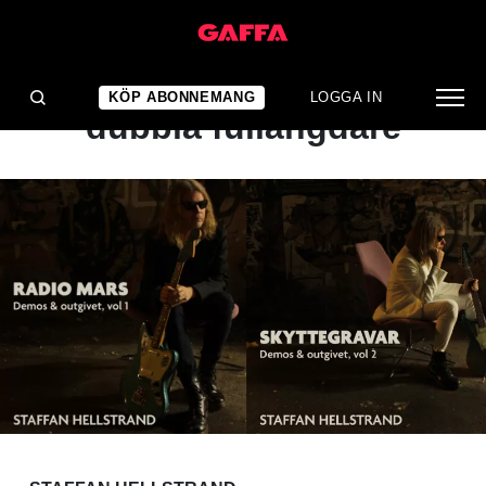
KONSERTRECENSION
För få guldkorn för
KÖP ABONNEMANG
LOGGA IN
dubbla fullängdare