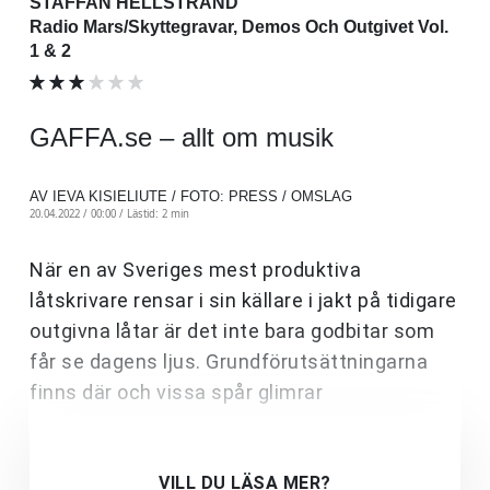
STAFFAN HELLSTRAND
Radio Mars/Skyttegravar, Demos Och Outgivet Vol.
1 & 2
GAFFA.se – allt om musik
AV IEVA KISIELIUTE / FOTO: PRESS / OMSLAG
20.04.2022 / 00:00 /
Lästid: 2 min
När en av Sveriges mest produktiva
låtskrivare rensar i sin källare i jakt på tidigare
outgivna låtar är det inte bara godbitar som
får se dagens ljus. Grundförutsättningarna
finns där och vissa spår glimrar
VILL DU LÄSA MER?